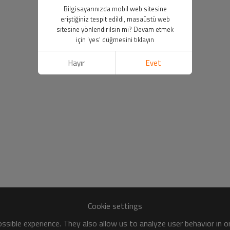
Bilgisayarınızda mobil web sitesine
eriştiğiniz tespit edildi, masaüstü web
sitesine yönlendirilsin mi? Devam etmek
için 'yes' düğmesini tıklayın
Hayır
Evet
Cookie settings
sible experience. They also allow us to analyze user behavior in 