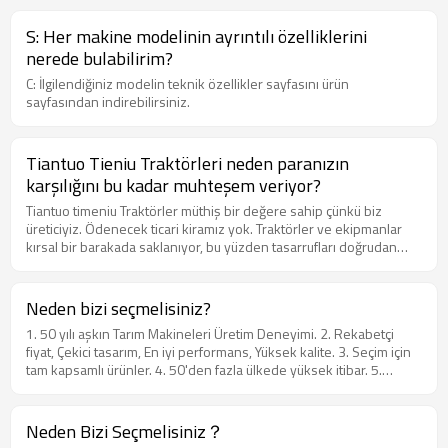
S: Her makine modelinin ayrıntılı özelliklerini
nerede bulabilirim?
C: İlgilendiğiniz modelin teknik özellikler sayfasını ürün
sayfasından indirebilirsiniz.
Tiantuo Tieniu Traktörleri neden paranızın
karşılığını bu kadar muhteşem veriyor?
Tiantuo timeniu Traktörler müthiş bir değere sahip çünkü biz
üreticiyiz. Ödenecek ticari kiramız yok. Traktörler ve ekipmanlar
kırsal bir barakada saklanıyor, bu yüzden tasarrufları doğrudan
size aktarıyoruz.
Neden bizi seçmelisiniz?
1. 50 yılı aşkın Tarım Makineleri Üretim Deneyimi. 2. Rekabetçi
fiyat, Çekici tasarım, En iyi performans, Yüksek kalite. 3. Seçim için
tam kapsamlı ürünler. 4. 50'den fazla ülkede yüksek itibar. 5.
Deneyimli Servis Ekibi. 6.Hızlı ve Güvenli Teslimat.
Neden Bizi Seçmelisiniz？