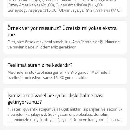
Kuzey Amerika'ya (%25,00), Güney Amerika'ya (%15,00),
Güneydoğu Asya'ya (%15,00), Okyanusya'ya (%12), Afrika'ya (%10),
Orta Doğu'ya ( %10,00, Doğu Avrupa (%8,00), Batı Avrupa (%5,00).
Ofisimizde toplam 1000'den fazla kişi bulunmaktadır.
Örnek veriyor musunuz? Ücretsiz mi yoksa ekstra
mı?
Evet, size örnek makineyi sunabiliriz. Ama ücretsiz değil. Numune
ve navlun bedelini ödemeniz gerekiyor.
Teslimat süreniz ne kadardır?
Makinelerin stokta olması genellikle 3-5 gündür. Makineleri
özelleştirmek istiyorsanız 15-30 gün olacaktır.
İşimizi uzun vadeli ve iyi bir ilişki haline nasıl
getiriyorsunuz?
1. Yeterli güvenlik stoğumuzla küçük miktarlı siparişleri ve sezonluk
siparişleri karşılayın. 2. Sevkiyattan önce eksiksiz denetim
sistemimizle en iyi kaliteyi sağlayın. 3,Depo ve kamyonet filosunun
profesyonel yönetimiyle müşterinin belirlediği siteye zamanında
teslimatı sağlayın. 4. Müşterinin memnuniyetini en üst düzeye