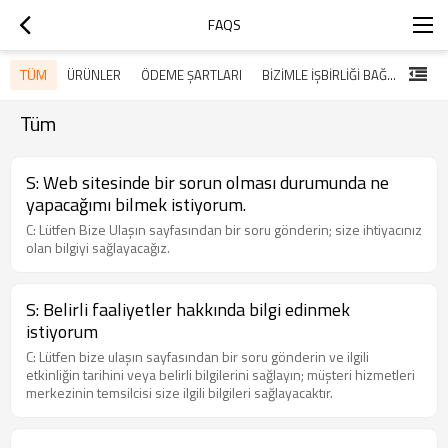
FAQS
TÜM
ÜRÜNLER
ÖDEME ŞARTLARI
BIZIMLE IŞBIRLIĞI BAĞLARI KURUN
TESL
Tüm
S: Web sitesinde bir sorun olması durumunda ne
yapacağımı bilmek istiyorum.
C: Lütfen Bize Ulaşın sayfasından bir soru gönderin; size ihtiyacınız
olan bilgiyi sağlayacağız.
S: Belirli faaliyetler hakkında bilgi edinmek
istiyorum
C: Lütfen bize ulaşın sayfasından bir soru gönderin ve ilgili
etkinliğin tarihini veya belirli bilgilerini sağlayın; müşteri hizmetleri
merkezinin temsilcisi size ilgili bilgileri sağlayacaktır.