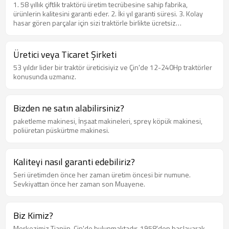
1. 58 yıllık çiftlik traktörü üretim tecrübesine sahip fabrika,
ürünlerin kalitesini garanti eder. 2. İki yıl garanti süresi. 3. Kolay
hasar gören parçalar için sizi traktörle birlikte ücretsiz
göndereceğiz. 4. Garanti süresi boyunca, kalite sorunu olan yedek
parçaların değiştirilmesi için ücretsiz yedek parçalar. 5. Çoklu
konfigürasyon seçimi. 6. Çevrimiçi teknolojik destek sunun. 7. En
Üretici veya Ticaret Şirketi
iyi fiyat ve hizmetle süper ürün kalitesi vaat edin 8. En kısa teslimat
53 yıldır lider bir traktör üreticisiyiz ve Çin'de 12-240Hp traktörler
süresini sağlayın. 9. Çiftlik yalnızca fabrika fiyatını uygular
konusunda uzmanız.
Bizden ne satın alabilirsiniz?
paketleme makinesi, İnşaat makineleri, sprey köpük makinesi,
poliüretan püskürtme makinesi.
Kaliteyi nasıl garanti edebiliriz?
Seri üretimden önce her zaman üretim öncesi bir numune.
Sevkiyattan önce her zaman son Muayene.
Biz Kimiz?
Merkezimiz Tianjin, Çin'de bulunmaktadır, 1958'den başlayarak