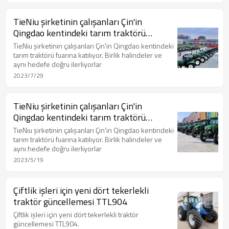
TieNiu şirketinin çalışanları Çin'in
Qingdao kentindeki tarım traktörü
fuarına katıldı
TieNiu şirketinin çalışanları Çin'in Qingdao kentindeki
tarım traktörü fuarına katılıyor. Birlik halindeler ve
aynı hedefe doğru ilerliyorlar
2023/7/29
TieNiu şirketinin çalışanları Çin'in
Qingdao kentindeki tarım traktörü
fuarına katıldı
TieNiu şirketinin çalışanları Çin'in Qingdao kentindeki
tarım traktörü fuarına katılıyor. Birlik halindeler ve
aynı hedefe doğru ilerliyorlar
2023/5/19
Çiftlik işleri için yeni dört tekerlekli
traktör güncellemesi TTL904
Çiftlik işleri için yeni dört tekerlekli traktör
güncellemesi TTL904.