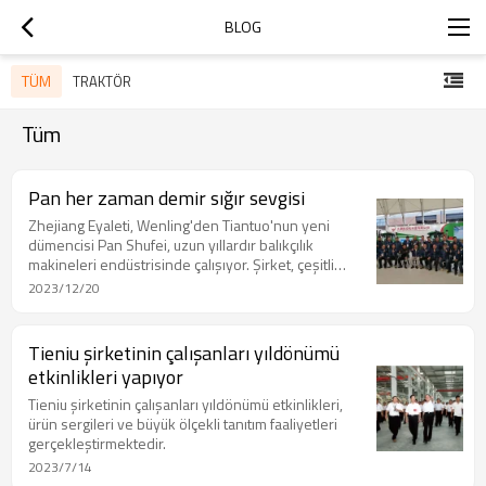
BLOG
TÜM
TRAKTÖR
Tüm
Pan her zaman demir sığır sevgisi
Zhejiang Eyaleti, Wenling'den Tiantuo'nun yeni
dümencisi Pan Shufei, uzun yıllardır balıkçılık
makineleri endüstrisinde çalışıyor. Şirket, çeşitli
türlerde 100.000'den fazla balıkçılık makinesi
2023/12/20
üretiyor ve bunların %50'sinden fazlası Güneydoğu
Asya'ya ve diğer ülke veya bölgelere ihraç ediliyor.
Tarım makineleri sektöründen ve günün
Tieniu şirketinin çalışanları yıldönümü
sürüklenmesinden iyimser olan Pan Lufei öfkeyle
etkinlikleri yapıyor
günlük gecikmeyi devraldı ve kuvvetli rüzgarı
canlandırmak istedi.
Tieniu şirketinin çalışanları yıldönümü etkinlikleri,
ürün sergileri ve büyük ölçekli tanıtım faaliyetleri
gerçekleştirmektedir.
2023/7/14